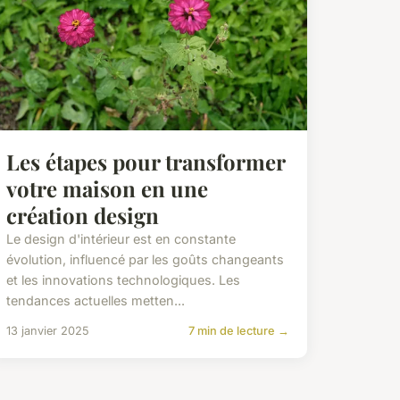
Les étapes pour transformer
votre maison en une
création design
Le design d'intérieur est en constante
évolution, influencé par les goûts changeants
et les innovations technologiques. Les
tendances actuelles metten...
13 janvier 2025
7 min de lecture →