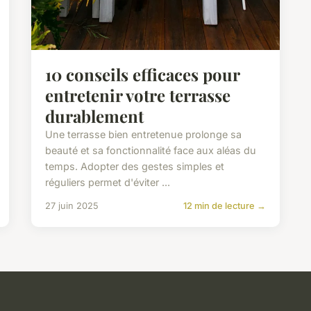
10 conseils efficaces pour
entretenir votre terrasse
durablement
Une terrasse bien entretenue prolonge sa
beauté et sa fonctionnalité face aux aléas du
temps. Adopter des gestes simples et
réguliers permet d'éviter ...
27 juin 2025
12 min de lecture →