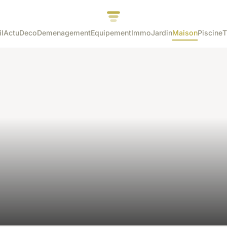
l
Actu
Deco
Demenagement
Equipement
Immo
Jardin
Maison
Piscine
T