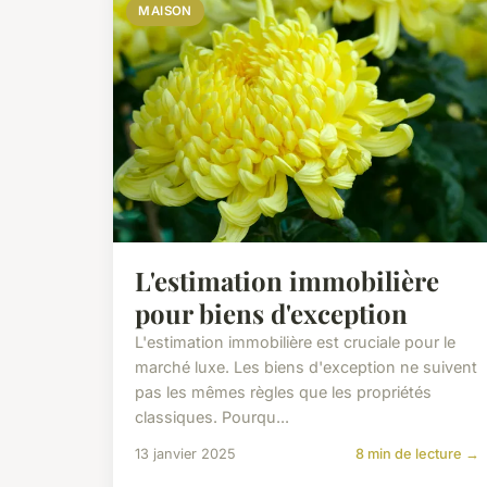
MAISON
L'estimation immobilière
pour biens d'exception
L'estimation immobilière est cruciale pour le
marché luxe. Les biens d'exception ne suivent
pas les mêmes règles que les propriétés
classiques. Pourqu...
13 janvier 2025
8 min de lecture →